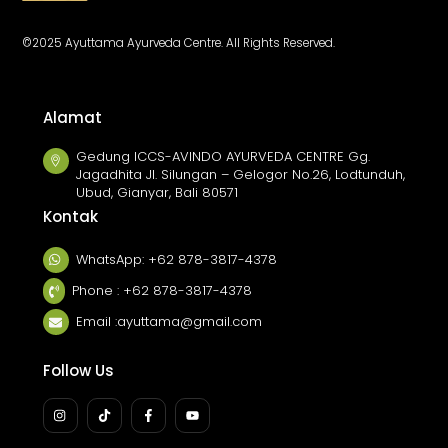
Top
©2025 Ayuttama Ayurveda Centre. All Rights Reserved.
Alamat
Gedung ICCS-AVINDO AYURVEDA CENTRE Gg.
Jagadhita Jl. Silungan – Gelogor No.26, Lodtunduh,
Ubud, Gianyar, Bali 80571
Kontak
WhatsApp: +62 878-3817-4378
Phone : +62 878-3817-4378
Email :ayuttama@gmail.com
Follow Us